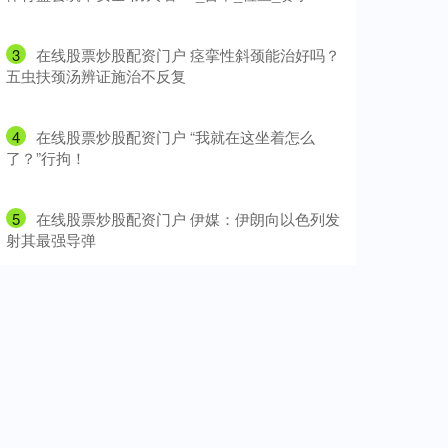
3
​在线股票炒股配资门户 痉挛性斜颈能治好吗？
五虫扶颈汤辨证施治不反复
4
​在线股票炒股配资门户 “我就在这坐着怎么
了？”行拘！
5
​在线股票炒股配资门户 伊媒：伊朗向以色列发
射其最强导弹