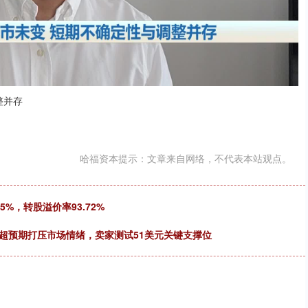
整并存
哈福资本提示：文章来自网络，不代表本站观点。
5%，转股溢价率93.72%
超预期打压市场情绪，卖家测试51美元关键支撑位