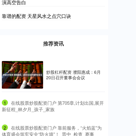
演高空告白
靠谱的配资 天星风水之点穴口诀
推荐资讯
炒股杠杆配资 濮阳惠成：6月
20日召开董事会会议
1
​在线股票炒股配资门户 第705章,计划出国,展开
新征程_林夕月_孩子_家族
2
​在线股票炒股配资门户 靠前服务，“火焰蓝”为
体育盛会筑牢安全“防火墙”！_晋中_检查_赛事